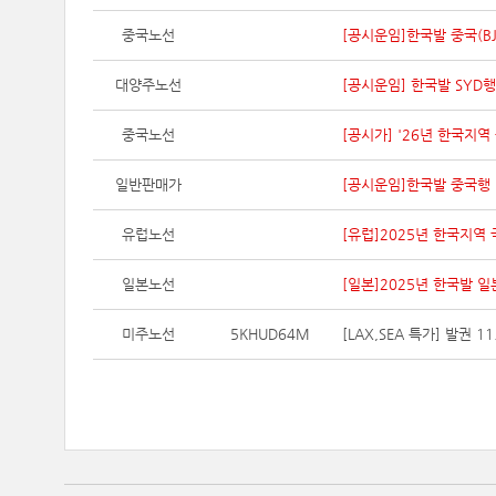
중국노선
[공시운임]한국발 중국(BJS
대양주노선
[공시운임] 한국발 SYD행 K
중국노선
[공시가] '26년 한국지역 
일반판매가
[공시운임]한국발 중국행 이코
유럽노선
[유럽]2025년 한국지역 
일본노선
[일본]2025년 한국발 일본행 
미주노선
5KHUD64M
[LAX,SEA 특가] 발권 11