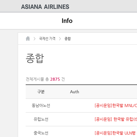
Info
>
국제선 가격
>
종합
종합
전체게시물 총
2875
건
구분
Auth
동남아노선
[공시운임]한국발 MNL/CE
유럽노선
[공시운임] 한국발 유럽(I
중국노선
[공시운임]한국발 ULN행 공